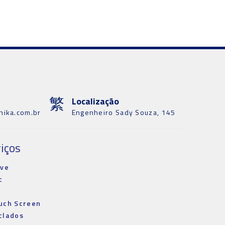
Localização
nika.com.br
Engenheiro Sady Souza, 145
iços
ive
c
p
uch Screen
clados