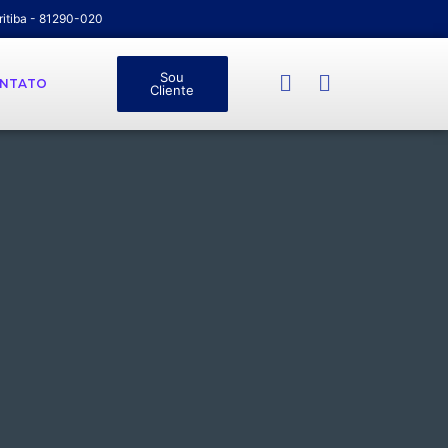
ritiba - 81290-020
Sou
NTATO
Cliente