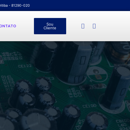
ritiba - 81290-020
Sou
ONTATO
Cliente