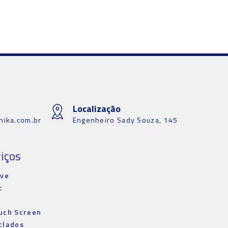
Localização
nika.com.br
Engenheiro Sady Souza, 145
iços
ive
c
p
uch Screen
clados