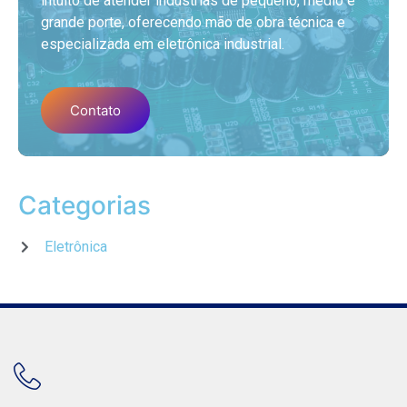
intuito de atender industrias de pequeno, médio e
grande porte, oferecendo mão de obra técnica e
especializada em eletrônica industrial.
Contato
Categorias
Eletrônica