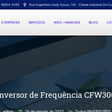
) 99204-0093
Rua Engenheiro Sady Souza, 145 - Cidade Industrial De Cu
A EMPRESA
SERVIÇOS
WEG – MANUAIS
BLOG
CO
Inversor de Frequência CFW30
admin
16 de agosto de 2022
Todos
,
INVERSORES