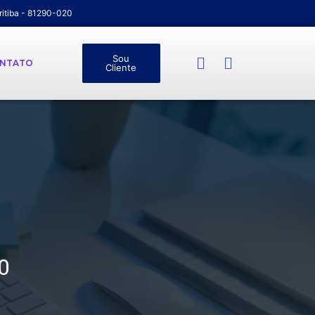
ritiba - 81290-020
Sou
NTATO
Cliente
0