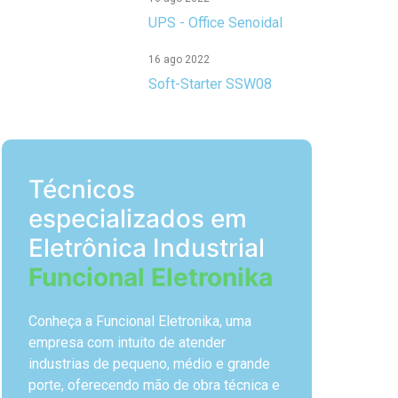
UPS - Office Senoidal
16 ago 2022
Soft-Starter SSW08
Técnicos
especializados em
Eletrônica Industrial
Funcional Eletronika
Conheça a Funcional Eletronika, uma
empresa com intuito de atender
industrias de pequeno, médio e grande
porte, oferecendo mão de obra técnica e